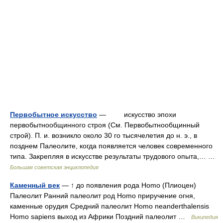
Первобытное искусство
— искусство эпохи
первобытнообщинного строя (См. Первобытнообщинный
строй). П. и. возникло около 30 го тысячелетия до н. э., в
позднем Палеолите, когда появляется человек современного
типа. Закрепляя в искусстве результаты трудового опыта,… …
Большая советская энциклопедия
Каменный век
— ↑ до появления рода Homo (Плиоцен)
Палеолит Ранний палеолит род Homo приручение огня,
каменные орудия Средний палеолит Homo neanderthalensis
Homo sapiens выход из Африки Поздний палеолит …
Википедия