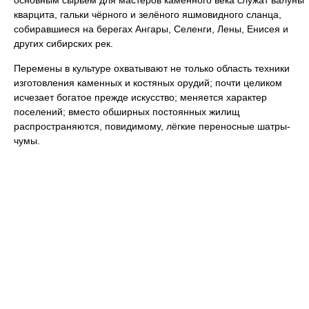
основным сырьём для мастеров каменного века служат валуны
кварцита, гальки чёрного и зелёного яшмовидного сланца,
собиравшиеся на берегах Ангары, Селенги, Лены, Енисея и
других сибирских рек.
Перемены в культуре охватывают не только область техники
изготовления каменных и костяных орудий; почти целиком
исчезает богатое прежде искусство; меняется характер
поселений; вместо обширных постоянных жилищ
распространяются, повидимому, лёгкие переносные шатры-
чумы.