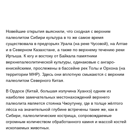
Новейшие открытия выяснили, что сходная с верхним
палеолитом Сибири культура в то же самое время
существовала в предгорьях Урала (на реке Чусовой), на Алтае
и в Северном Казахстане, а также по верхнему течению реки
Иртыша. К югу и востоку от Байкала памятники
верхнепалеолитической культуры, одинаковые с ангаро-
енисейскими, прослежены в бассейне рек Толы и Орхона (на
территории МНР). Здесь они вплотную смыкаются с верхним
палеолитом Северного Китая.
В Ордосе (Китай, большая излучина Хуанхэ) одним из
наиболее замечательных местонахождений верхнего
палеолита является стоянка Чжоутунку, где в толще жёлтого
лёсса на значительной глубине встречены такие же, как в
Сибири, палеолитические кострища, сопровождаемые
огромным количеством обработанного камня и массой костей
ископаемых животных.