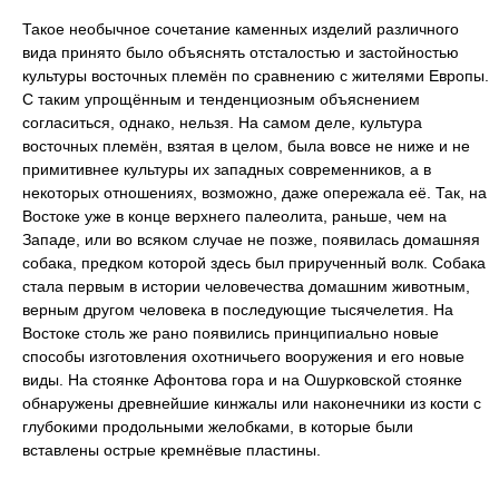
Такое необычное сочетание каменных изделий различного
вида принято было объяснять отсталостью и застойностью
культуры восточных племён по сравнению с жителями Европы.
С таким упрощённым и тенденциозным объяснением
согласиться, однако, нельзя. На самом деле, культура
восточных племён, взятая в целом, была вовсе не ниже и не
примитивнее культуры их западных современников, а в
некоторых отношениях, возможно, даже опережала её. Так, на
Востоке уже в конце верхнего палеолита, раньше, чем на
Западе, или во всяком случае не позже, появилась домашняя
собака, предком которой здесь был прирученный волк. Собака
стала первым в истории человечества домашним животным,
верным другом человека в последующие тысячелетия. На
Востоке столь же рано появились принципиально новые
способы изготовления охотничьего вооружения и его новые
виды. На стоянке Афонтова гора и на Ошурковской стоянке
обнаружены древнейшие кинжалы или наконечники из кости с
глубокими продольными желобками, в которые были
вставлены острые кремнёвые пластины.