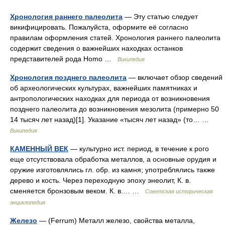
Хронология раннего палеолита
— Эту статью следует
викифицировать. Пожалуйста, оформите её согласно
правилам оформления статей. Хронология раннего палеолита
содержит сведения о важнейших находках останков
представителей рода Homo …
Википедия
Хронология позднего палеолита
— включает обзор сведений
об археологических культурах, важнейших памятниках и
антропологических находках для периода от возникновения
позднего палеолита до возникновения мезолита (примерно 50
14 тысяч лет назад)[1]. Указание «тысяч лет назад» (то… …
Википедия
КАМЕННЫЙ ВЕК
— культурно ист. период, в течение к рого
еще отсутствовала обработка металлов, а основные орудия и
оружие изготовлялись гл. обр. из камня; употреблялись также
дерево и кость. Через переходную эпоху энеолит, К. в.
сменяется бронзовым веком. К. в.… …
Советская историческая
энциклопедия
Железо
— (Ferrum) Металл железо, свойства металла,