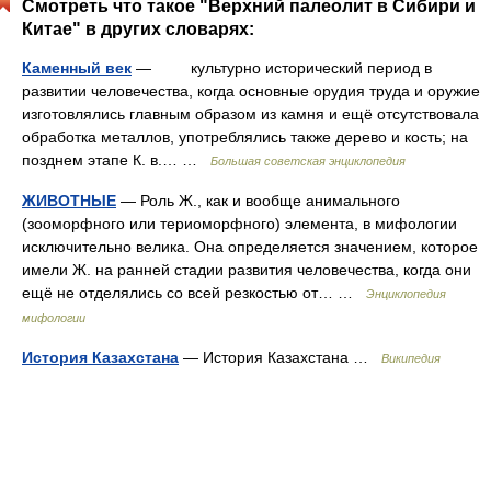
Смотреть что такое "Верхний палеолит в Сибири и
Китае" в других словарях:
Каменный век
— культурно исторический период в
развитии человечества, когда основные орудия труда и оружие
изготовлялись главным образом из камня и ещё отсутствовала
обработка металлов, употреблялись также дерево и кость; на
позднем этапе К. в.… …
Большая советская энциклопедия
ЖИВОТНЫЕ
— Роль Ж., как и вообще анимального
(зооморфного или териоморфного) элемента, в мифологии
исключительно велика. Она определяется значением, которое
имели Ж. на ранней стадии развития человечества, когда они
ещё не отделялись со всей резкостью от… …
Энциклопедия
мифологии
История Казахстана
— История Казахстана …
Википедия