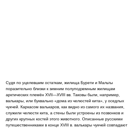
Судя по уцелевшим остаткам, жилища Бурети и Мальты
поразительно близки к зимним полуподземным жилищам
арктических племён XVII—XVIII вв. Таковы были, например,
валькары, или буквально «дома из челюстей кита», у оседлых
чукчей. Каркасом валькаров, как видно из самого их названия,
служили челюсти кита, а стены были устроены из позвонков и
других крупных костей этого животного. Описанные русскими
путешественниками в конце XVIII в. валькары чукчей совпадают