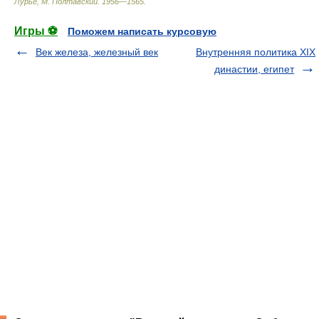
Лурье, М. Полтавский
.
1956—1565
.
Игры ⚽
Поможем написать курсовую
Век железа, железный век
Внутренняя политика XIX
династии, египет