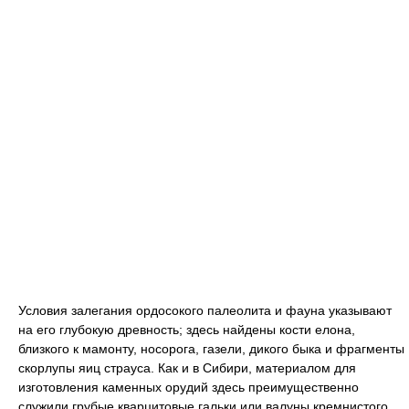
Условия залегания ордосокого палеолита и фауна указывают
на его глубокую древность; здесь найдены кости елона,
близкого к мамонту, носорога, газели, дикого быка и фрагменты
скорлупы яиц страуса. Как и в Сибири, материалом для
изготовления каменных орудий здесь преимущественно
служили грубые кварцитовые гальки или валуны кремнистого