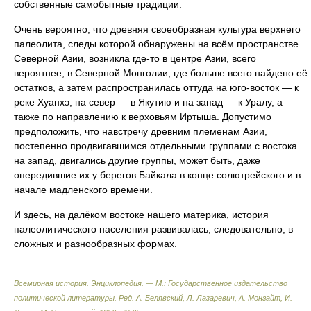
собственные самобытные традиции.
Очень вероятно, что древняя своеобразная культура верхнего
палеолита, следы которой обнаружены на всём пространстве
Северной Азии, возникла где-то в центре Азии, всего
вероятнее, в Северной Монголии, где больше всего найдено её
остатков, а затем распространилась оттуда на юго-восток — к
реке Хуанхэ, на север — в Якутию и на запад — к Уралу, а
также по направлению к верховьям Иртыша. Допустимо
предположить, что навстречу древним племенам Азии,
постепенно продвигавшимся отдельными группами с востока
на запад, двигались другие группы, может быть, даже
опередившие их у берегов Байкала в конце солютрейского и в
начале мадленского времени.
И здесь, на далёком востоке нашего материка, история
палеолитического населения развивалась, следовательно, в
сложных и разнообразных формах.
Всемирная история. Энциклопедия. — М.: Государственное издательство
политической литературы
.
Ред. А. Белявский, Л. Лазаревич, А. Монгайт, И.