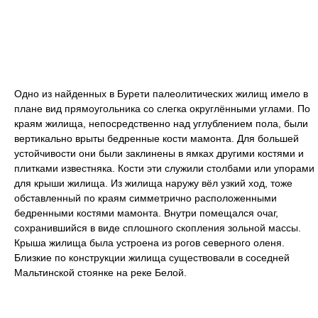
Одно из найденных в Бурети палеолитических жилищ имело в
плане вид прямоугольника со слегка округлёнными углами. По
краям жилища, непосредственно над углублением пола, были
вертикально врыты бедренные кости мамонта. Для большей
устойчивости они были заклинены в ямках другими костями и
плитками известняка. Кости эти служили столбами или упорами
для крыши жилища. Из жилища наружу вёл узкий ход, тоже
обставленный по краям симметрично расположенными
бедренными костями мамонта. Внутри помещался очаг,
сохранившийся в виде сплошного скопления зольной массы.
Крыша жилища была устроена из рогов северного оленя.
Близкие по конструкции жилища существовали в соседней
Мальтинской стоянке на реке Белой.